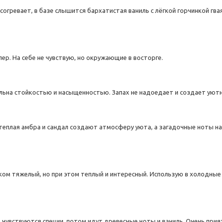
огревает, в базе слышится бархатистая ваниль с лёгкой горчинкой гвая
р. На себе не чувствую, но окружающие в восторге.
ольна стойкостью и насыщенностью. Запах не надоедает и создает уютн
теплая амбра и сандал создают атмосферу уюта, а загадочные ноты н
ом тяжелый, но при этом теплый и интересный. Использую в холодные 
 чувствуются специи, потом идут древесные ноты и ваниль. Очень прият