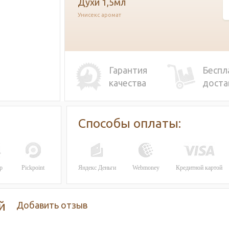
духи 1,5мл
Унисекс аромат
Гарантия
Беспл
качества
доста
Способы оплаты:
р
Pickpoint
Яндекс Деньги
Webmoney
Кредитной картой
й
Добавить отзыв