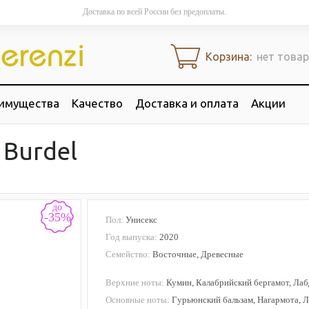
Доставка по всей России без предоплаты.
Корзина:
нет това
имущества
Качество
Доставка и оплата
Акции
Burdel
до
-35%
Пол:
Унисекс
Год выпуска:
2020
Семейство:
Восточные, Древесные
Верхние ноты:
Кумин, Калабрийский бергамот, Ла
Основные ноты:
Гурьюнский бальзам, Нагармота, 