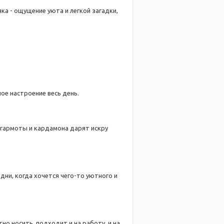
ка - ощущение уюта и легкой загадки,
ое настроение весь день.
агармоты и кардамона дарят искру
дни, когда хочется чего-то уютного и
но носить, подходит и на работу, и на