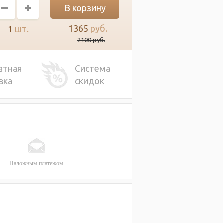
1365
руб.
1
шт.
2100
руб.
атная
Система
вка
скидок
Наложным платежом