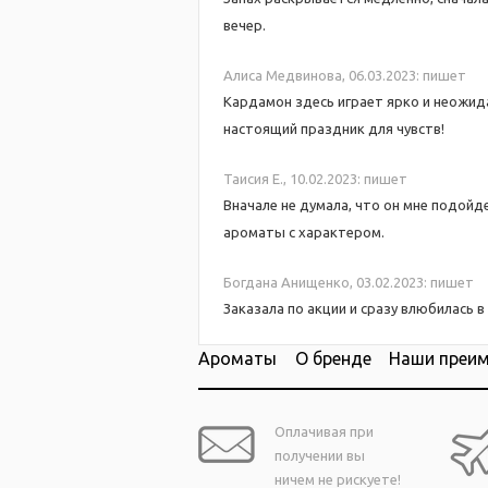
вечер.
Алиса Mедвинова,
06.03.2023:
пишет
Кардамон здесь играет ярко и неожида
настоящий праздник для чувств!
Таисия Е.,
10.02.2023:
пишет
Вначале не думала, что он мне подойд
ароматы с характером.
Богдана Анищенко,
03.02.2023:
пишет
Заказала по акции и сразу влюбилась 
Ароматы
О бренде
Наши преи
Оплачивая при
получении вы
ничем не рискуете!