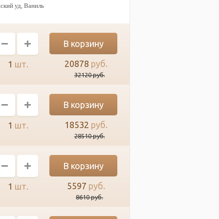
ский уд, Ваниль
20878
руб.
1
шт.
32120
руб.
18532
руб.
1
шт.
28510
руб.
5597
руб.
1
шт.
8610
руб.