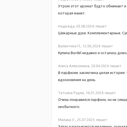
Утром этот аромат будто обнимает и с
которая манит.
Надежда,
03.08.2024:
пишет
Шикарные духи. Комплементарные. Супе
Валентина П.,
12.06.2024:
пишет
Купила Burdel недавно и осталась дов
Алиса Алексеевна,
20.04.2024:
пишет
В парфюме заключена целая история: 
вдохновения на день.
Татьяна Рудян,
16.01.2024:
пишет
Очень понравился парфюм, он не слишк
необычного.
Mилана У.,
25.07.2023:
пишет
Запах раскрывается медленно, сначала