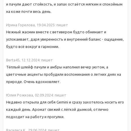
и пачули дают стойкость, и запах остаётся мягким и спокойным
на коже почти весь день.
Ирина Горелова,
19.04.2025:
пишет
Нежный жасмин вместе с ветивером будто обнимает и
успокаивает, даря уверенность и внутренний баланс - ощущение,
будто всё вокруг в гармонии.
Berta45,
12.12.2024:
пишет
Тёплый шлейф пачули и амбры наполнил вечер уютом, а
цветочные акценты пробудили воспоминания о летних днях на
природе. Очень вдохновляет.
Юлия Рожкова,
02.09.2024:
пишет
Недавно открыла для себя Gemini и сразу захотелось носить его
каждый день. Аромат свежий с лёгкой дымкой, отлично
подходит на работу и прогулки.
Василиса К.,
29.06.2024:
пишет