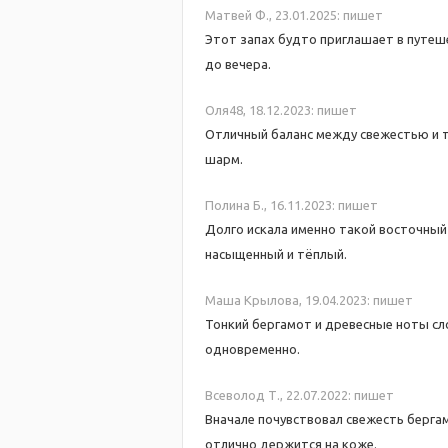
Mатвей Ф.,
23.01.2025:
пишет
Этот запах будто приглашает в путеше
до вечера.
Оля48,
18.12.2023:
пишет
Отличный баланс между свежестью и те
шарм.
Полина Б.,
16.11.2023:
пишет
Долго искала именно такой восточный 
насыщенный и тёплый.
Mаша Крылова,
19.04.2023:
пишет
Тонкий бергамот и древесные ноты сло
одновременно.
Всеволод Т.,
22.07.2022:
пишет
Вначале почувствовал свежесть бергам
отлично держится на коже.