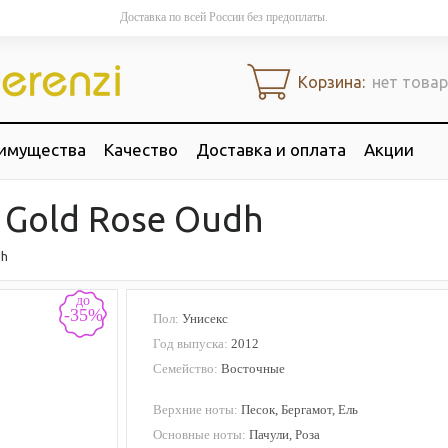
Доставка по всей России без предоплаты.
Корзина:
нет това
имущества
Качество
Доставка и оплата
Акции
Gold Rose Oudh
dh
до
-35%
Пол:
Унисекс
Год выпуска:
2012
Семейство:
Восточные
Верхние ноты:
Песок, Бергамот, Ель
Основные ноты:
Пачули, Роза