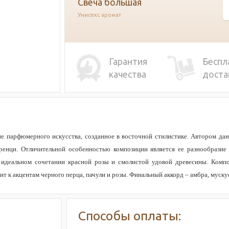
свеча большая
Унисекс аромат
Гарантия
Беспл
качества
доста
е парфюмерного искусства, созданное в восточной стилистике. Автором да
ренци. Отличительной особенностью композиции является ее разнообразие 
 идеальном сочетании красной розы и смолистой удовой древесины. Комп
т к акцентам черного перца, пачули и розы. Финальный аккорд – амбра, мускус
Способы оплаты: