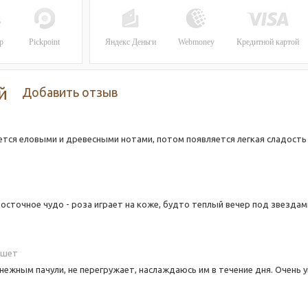
р
Pickpoint
Яндекс Деньги
Webmoney
Кредитной картой
й
Добавить отзыв
ется еловыми и древесными нотами, потом появляется легкая сладос
осточное чудо - роза играет на коже, будто теплый вечер под звездам
ишет
 нежным пачули, не перегружает, наслаждаюсь им в течение дня. Очень 