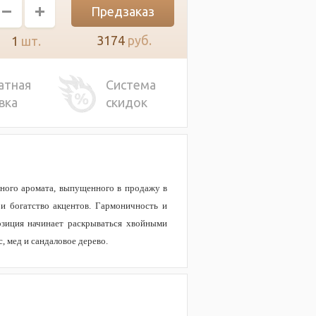
Предзаказ
3174
руб.
1
шт.
атная
Система
вка
скидок
нного аромата, выпущенного в продажу в
и богатство акцентов. Гармоничность и
озиция начинает раскрываться хвойными
, мед и сандаловое дерево.