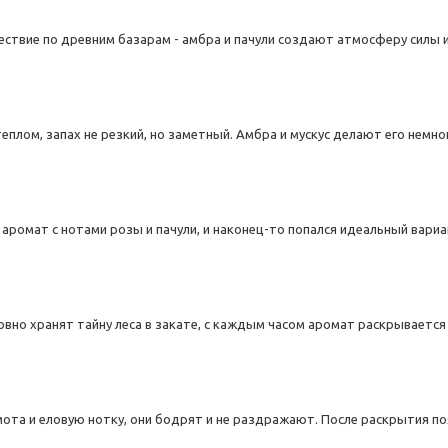
ствие по древним базарам - амбра и пачули создают атмосферу силы и
плом, запах не резкий, но заметный. Амбра и мускус делают его немно
аромат с нотами розы и пачули, и наконец-то попался идеальный вариа
вно хранят тайну леса в закате, с каждым часом аромат раскрывается 
ота и еловую нотку, они бодрят и не раздражают. После раскрытия по