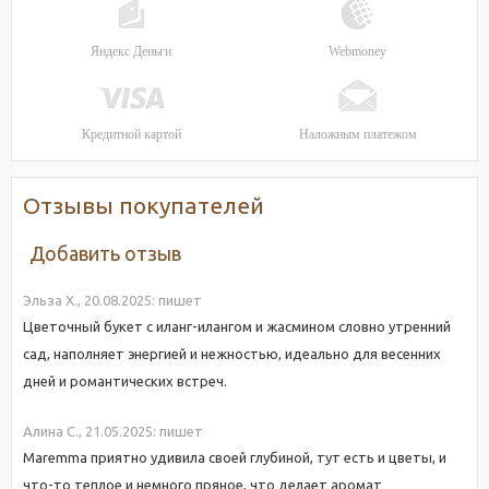
Яндекс Деньги
Webmoney
Кредитной картой
Наложным платежом
Отзывы покупателей
Добавить отзыв
Эльза Х.,
20.08.2025:
пишет
Цветочный букет с иланг-илангом и жасмином словно утренний
сад, наполняет энергией и нежностью, идеально для весенних
дней и романтических встреч.
Алина С.,
21.05.2025:
пишет
Maremma приятно удивила своей глубиной, тут есть и цветы, и
что-то теплое и немного пряное, что делает аромат