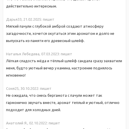
действительно интересным.
Дарья33,
21.02.2025:
пишет
Мягкий пачули с глубокой амброй создают атмосферу
загадочности, хочется окутаться этим ароматом и долго не
выпускать из памяти его древесный шлейф.
Наталья Лебедева,
07.03.2023:
пишет
Лёгкая сладость мёда и тёплый шлейф сандала сразу захватили
меня, будто уютный вечер у камина, настроение поднялось
мгновенно!
Соня25,
30.10.2022:
пишет
Не ожидала, что смесь бергамота с пачули может так
гармонично звучать вместе, аромат теплый и уютный, отлично
подходит для холодных дней.
Анатолий Я.,
02.10.2022:
пишет