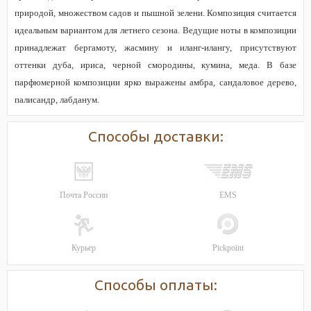
природой, множеством садов и пышной зелени. Композиция считается
идеальным вариантом для летнего сезона. Ведущие ноты в композиции
принадлежат бергамоту, жасмину и иланг-илангу, присутствуют
оттенки дуба, ириса, черной смородины, кумина, меда. В базе
парфюмерной композиции ярко выражены амбра, сандаловое дерево,
палисандр, лабданум.
Способы доставки:
Почта России
EMS
Курьер
Pickpoint
Способы оплаты: