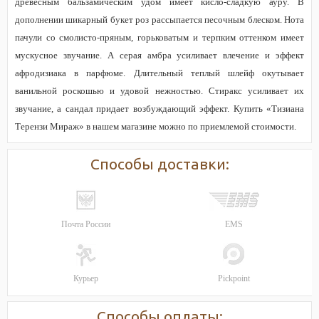
древесным бальзамическим удом имеет кисло-сладкую ауру. В
дополнении шикарный букет роз рассыпается песочным блеском. Нота
пачули со смолисто-пряным, горьковатым и терпким оттенком имеет
мускусное звучание. А серая амбра усиливает влечение и эффект
афродизиака в парфюме. Длительный теплый шлейф окутывает
ванильной роскошью и удовой нежностью. Стиракс усиливает их
звучание, а сандал придает возбуждающий эффект. Купить «Тизиана
Терензи Мираж» в нашем магазине можно по приемлемой стоимости.
Способы доставки:
Почта России
EMS
Курьер
Pickpoint
Способы оплаты: