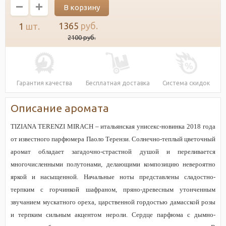
1365
руб.
1
шт.
2100
руб.
Гарантия качества
Бесплатная доставка
Система скидок
Описание аромата
TIZIANA TERENZI MIRACH – итальянская унисекс-новинка 2018 года
от известного парфюмера Паоло Терензи. Солнечно-теплый цветочный
аромат обладает загадочно-страстной душой и переливается
многочисленными полутонами, делающими композицию невероятно
яркой и насыщенной. Начальные ноты представлены сладостно-
терпким с горчинкой шафраном, пряно-древесным утонченным
звучанием мускатного ореха, царственной гордостью дамасской розы
и терпким сильным акцентом нероли. Сердце парфюма с дымно-