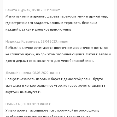
Рената Фурман,
06.10.2023:
пишет
Магия пачули и агарового дерева переносит меня в другой мир,
где встречаются сладость ванили и терпкость бензоина -
каждый раз как маленькое приключение.
Надежда Крыличева,
28.04.2023:
пишет
В Mirach отлично сочетаются цветочные и восточные ноты, он
не слишком яркий, но при этом запоминающийся. Пахнет тепло и
долго держится на коже, что для меня большой плюс.
Диана Кошкина,
08.05.2022:
пишет
Волнует нежность нероли и бархат дамасской розы - будто
укуталась в лёгкое солнечное утро, которое хочется хранить
внутри и не выпускать.
Полина Б.,
08.08.2019:
пишет
У меня аромат ассоциируется с прогулкой по роскошному
арабскому саду где-то на побережье. Горячая земля,