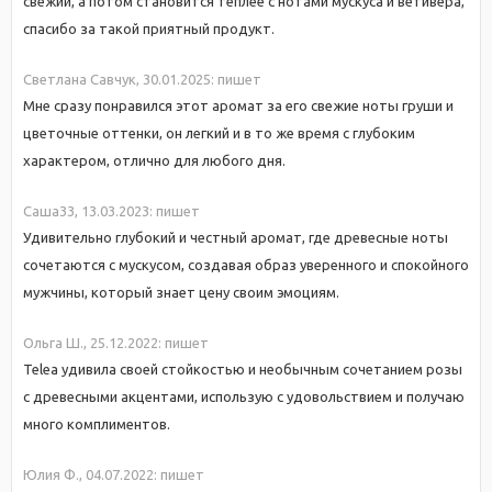
свежий, а потом становится теплее с нотами мускуса и ветивера,
спасибо за такой приятный продукт.
Светлана Савчук,
30.01.2025:
пишет
Мне сразу понравился этот аромат за его свежие ноты груши и
цветочные оттенки, он легкий и в то же время с глубоким
характером, отлично для любого дня.
Саша33,
13.03.2023:
пишет
Удивительно глубокий и честный аромат, где древесные ноты
сочетаются с мускусом, создавая образ уверенного и спокойного
мужчины, который знает цену своим эмоциям.
Ольга Ш.,
25.12.2022:
пишет
Telea удивила своей стойкостью и необычным сочетанием розы
с древесными акцентами, использую с удовольствием и получаю
много комплиментов.
Юлия Ф.,
04.07.2022:
пишет