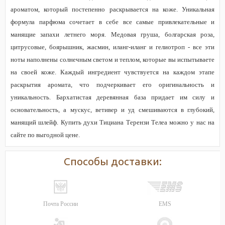
ароматом, который постепенно раскрывается на коже. Уникальная
формула парфюма сочетает в себе все самые привлекательные и
манящие запахи летнего моря. Медовая груша, болгарская роза,
цитрусовые, боярышник, жасмин, иланг-иланг и гелиотроп - все эти
ноты наполнены солнечным светом и теплом, которые вы испытываете
на своей коже. Каждый ингредиент чувствуется на каждом этапе
раскрытия аромата, что подчеркивает его оригинальность и
уникальность. Бархатистая деревянная база придает им силу и
основательность, а мускус, ветивер и уд смешиваются в глубокий,
манящий шлейф. Купить духи Тициана Терензи Телеа можно у нас на
сайте по выгодной цене.
Способы доставки:
Почта России
EMS