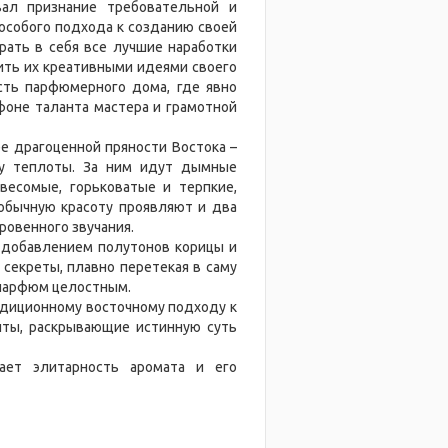
вал признание требовательной и
 особого подхода к созданию своей
рать в себя все лучшие наработки
ить их креативными идеями своего
сть парфюмерного дома, где явно
оне таланта мастера и грамотной
е драгоценной пряности Востока –
у теплоты. За ним идут дымные
весомые, горьковатые и терпкие,
обычную красоту проявляют и два
ровенного звучания.
 добавлением полутонов корицы и
секреты, плавно перетекая в саму
 парфюм целостным.
радиционному восточному подходу к
ты, раскрывающие истинную суть
ает элитарность аромата и его