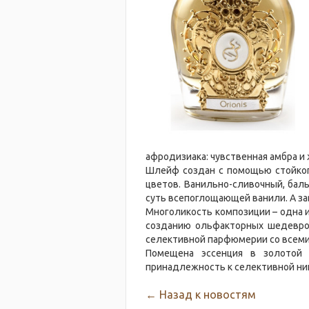
афродизиака: чувственная амбра и
Шлейф создан с помощью стойког
цветов. Ванильно-сливочный, бал
суть всепоглощающей ванили. А з
Многоликость композиции – одна и
созданию ольфакторных шедевро
селективной парфюмерии со всеми 
Помещена эссенция в золотой 
принадлежность к селективной ни
← Назад к новостям