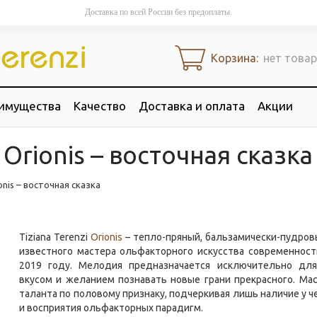
Доставка по всей России без предоплаты.
Корзина:
нет това
имущества
Качество
Доставка и оплата
Акции
i Orionis – восточная сказка
ionis – восточная сказка
Tiziana Terenzi
Orionis
– тепло-пряный, бальзамически-пудро
известного мастера ольфакторного искусства современност
2019 году. Мелодия предназначается исключительно дл
вкусом и желанием познавать новые грани прекрасного. Ма
таланта по половому признаку, подчеркивая лишь наличие у
и восприятия ольфакторных парадигм.