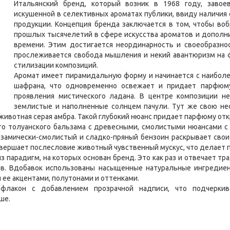
Итальянский бренд, который возник в 1968 году, завое
искушенной в селективных ароматах публики, ввиду наличия
продукции. Концепция бренда заключается в том, чтобы воб
прошлых тысячелетий в сфере искусства ароматов и дополн
времени. Этим достигается неординарность и своеобразно
прослеживается свобода мышления и некий авантюризм на ф
стилизации композиций.
Аромат имеет пирамидальную форму и начинается с наиболе
шафрана, что одновременно освежает и придает парфюм
проявления мистического ладана. В центре композиции не
землистые и наполненные солнцем пачули. Тут же свою не
 животная серая амбра. Такой глубокий нюанс придает парфюму отк
о толуанского бальзама с древесными, смолистыми нюансами с
ьзамически-смолистый и сладко-пряный бензоин раскрывает свои 
авершает послесловие животный чувственный мускус, что делает
з парадигм, на которых основан бренд. Это как раз и отвечает т
в. Вдобавок использованы насыщенные натуральные ингредиен
ее акцентами, полутонами и оттенками.
флакон с добавлением прозрачной надписи, что подчеркив
ше.